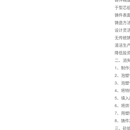
于型芯
铸件表面
铸造方法
设计灵
无传统
清洁生产
降低投
二、消
1、制
2、泡
3、泡
4、将
5、填
6、将
7、用
8、铸
三、砂