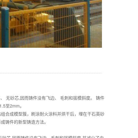
、 无砂芯,因而铸件没有飞边、 毛刺和拔模斜度。 铸件
.5至2mm。
结组合成模型簇，刷涂耐火涂料并烘干后，埋在干石英砂
形成铸件的新型铸造方法。
砂芯,因而铸件没有飞边、毛刺和拔模斜度,并减少了由