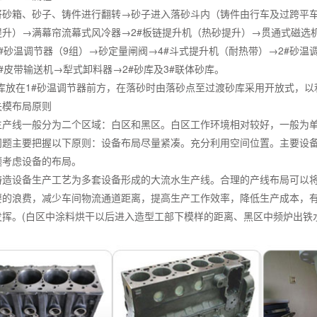
将砂箱、砂子、铸件进行翻转→砂子进入落砂斗内（铸件由行车及过跨平车
提升）→满幕帘流幕式风冷器→2#板链提升机（热砂提升）→贯通式磁选机
#砂温调节器（9组）→砂定量闸阀→4#斗式提升机（耐热带）→2#砂温
#皮带输送机→犁式卸料器→2#砂库及3#联体砂库。
砂库放在1#砂温调节器前方，在落砂时由落砂点至过渡砂库采用开放式，
失模布局原则
生产线一般分为二个区域：白区和黑区。白区工作环境相对较好，一般为
问题主要把握以下原则：设备布局尽量紧凑。充分利用空间位置。主要设
题考虑设备的布局。
铸造设备生产工艺为多套设备形成的大流水生产线。合理的产线布局可以
要的浪费，减少车间物流通道距离，提高生产工作效率，降低生产成本，
发挥。(白区中涂料烘干以后进入造型工部下模样的距离、黑区中频炉出铁