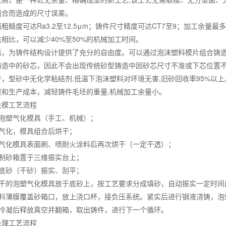
组合而造成的尺寸误差。
粗糙度可达Ra3.2至12.5μm；铸件尺寸精度可达CT7至9；加工余量
相比，可以减少40%至50%的机械加工时间。
活，为铸件结构设计提供了充分的自由度。可以通过泡沫塑料模片组合铸
铸造中的砂芯，因此不会出现传统砂型铸造中因砂芯尺寸不准或下芯位置
，型砂中无化学粘结剂,低温下泡沫塑料对环境无害,旧砂回收率95%以上
资和生产成本，减轻铸件毛坯的重量,机械加工余量小。
失模工艺流程
作泡塑气化模具（手工、机械）；
塑气化，模具组合后烘干；
塑气化模具表面刷、喷耐火涂料后再次烘干（一定干透）；
特制砂箱置于三维振实台上；
入底砂（干砂）振实、刮平；
烘干的泡塑气化模具放于底砂上，按工艺要求分成填砂，自动振实一定时间
塑料薄膜覆盖砂箱口，放上浇口杯，接负压系统。紧实后进行钢液浇铸，泡
件冷凝后释放真空并翻箱，取出铸件，进行下一个循环。
处理工艺流程