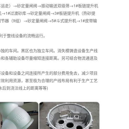
运走）→砂定量闸阀→振动输送双级筛→1#板链提升机
→1#过渡砂库→砂定量闸阀→3#板链提升机（热砂提
调节器（9组）→砂定量闸阀→5#斗式提升机→1#皮带输
以利于整线设备的流畅运行。
单独的车间。黑区也为独立车间。消失模铸造设备生产线
备和各辅助设备尽量缩短连接距离。另可结合物流通道及
将设备和设备之间连接所产生的部分费用免去，减少项目
有效利用资源，甚至极为合理的产线布局有利于生产工艺
水后到浇注线上的距离等等)