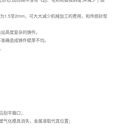
最多为1.5至2mm，可大大减少机械加工的费用，和传统砂型
造出高度复杂的铸件。
不准确造成铸件壁厚不均。
。
后刮平箱口；
塑气化模具消失，金属液取代其位置；