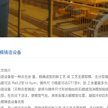
模铸造设备
工艺简介
造设备是一种近无余 量、精确成型的新工艺,该 工艺无需取模、无分型面
度可达 Ra3.2至12.5μm；铸件尺 寸精度可达CT7至9；加 工余量最多为1
铸造设备（又称实型铸造）是将与铸件尺寸形状相似的石蜡或泡沫模型粘
造型，在负压下浇注，使模型气化，液体金属占据模型位置，凝固冷却后
失模铸造设备优势
度高，是一种近无余量、精确成型的新工艺,该工艺无需取模、无分型面、无