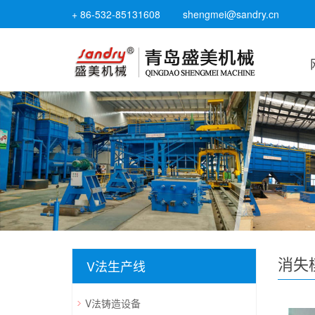
+ 86-532-85131608
shengmei@sandry.cn
消失
V法生产线
V法铸造设备