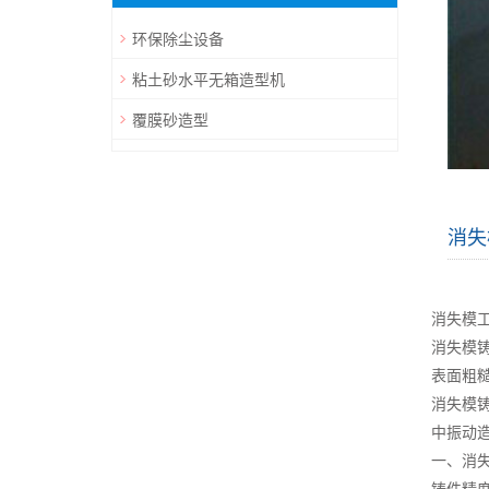
环保除尘设备
粘土砂水平无箱造型机
覆膜砂造型
消失
消失模
消失模铸
表面粗糙
消失模
中振动
一、消
铸件精