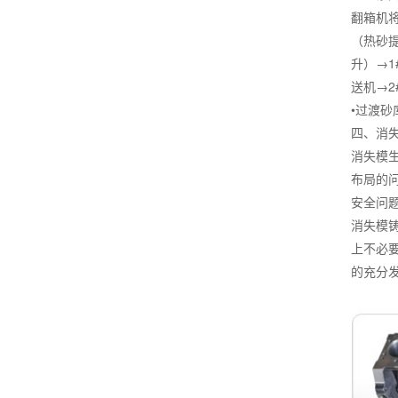
翻箱机
（热砂
升）→1
送机→2
•过渡
四、消
消失模
布局的
安全问
消失模
上不必
的充分